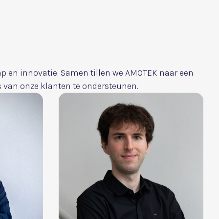
re words to run Humanizer.
bedrijven van morgen:
andering. Of het nu via onze software is of door
dersteunen, we zetten in op oplossingen die impact
reëren en onze klanten helpen het verschil te
 ruimte voor
plezier:
En bovenal geloven we in
ieten van wat we doen het beste in onszelf en onze
t. Door een positieve en inspirerende aanpak
i net zo waardevol als het eindresultaat.