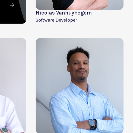
Massimo Prencipe
Head of AI
e
an
?