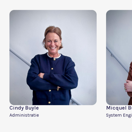
Videograaf
IT Director
Vincent Machiels
Jean-Luc
Software Engineer
AI Architect