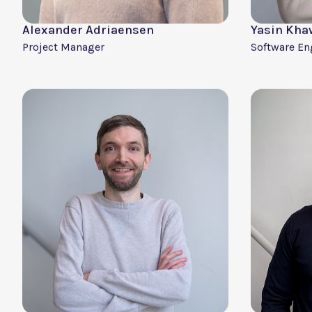
Filip Smet
Matthijs 
CEO
Business Le