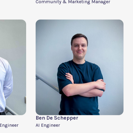
Laurence Ayeni
Account Executive
Charlotte Hargreaves