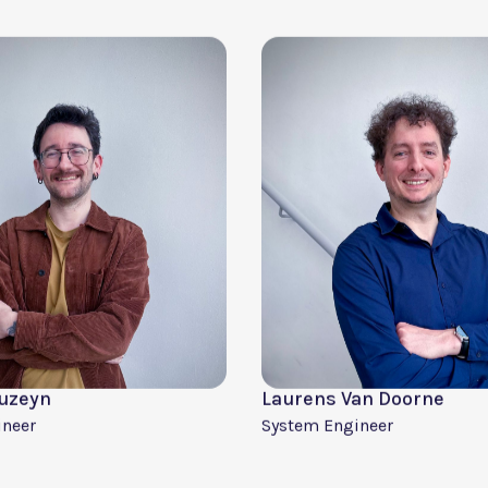
 Managed Services
IT Support
 Mommaerts
Samuel Wouters
Software Developer/DevOps 