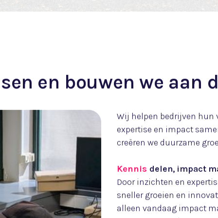
achter onze v
chnologie en business. We zijn een team va
n om te floreren. Maak kennis met de Amot
n.