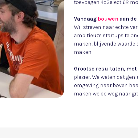
sen en bouwen we aan d
Wij helpen bedrijven hun v
expertise en impact samen
creëren we duurzame groe
Kennis
delen, impact m
Door inzichten en experti
sneller groeien en innovat
alleen vandaag impact ma