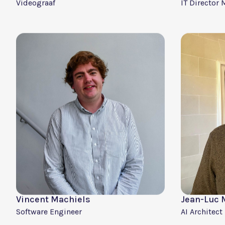
Mike Meyers
Senne Chr
Senior Software Developer
Web Develo
Loick Peeters
Bernard B