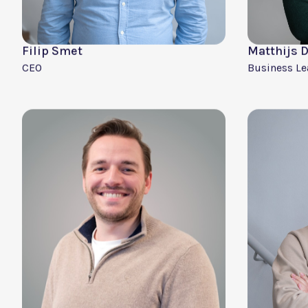
AMOTEKKIES
Leer ons team kennen
Wij zijn een jong, ambitieus en dynamisch team me
hoger niveau door buiten de gebaande paden te den