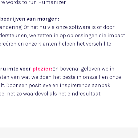
e toekomst.
olledige potentieel bereiken door innovatie,
 te brengen. Met de juiste strategie en technologie
i en maken we bedrijven klaar voor de toekomst.
aken:
Echte vooruitgang begint met kennisdeling.
se te bundelen, helpen we bedrijven slimmer werken,
ie stimuleren. Samen creëren we strategieën die niet
ken, maar ook op lange termijn waarde