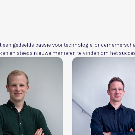
toevoegen.4oSelect 62 mo
Vandaag
bouwen
aan de 
Wij streven naar echte ver
ambitieuze startups te on
maken, blijvende waarde c
maken.
Grootse resultaten, met
plezier. We weten dat gen
omgeving naar boven haal
maken we de weg naar groe