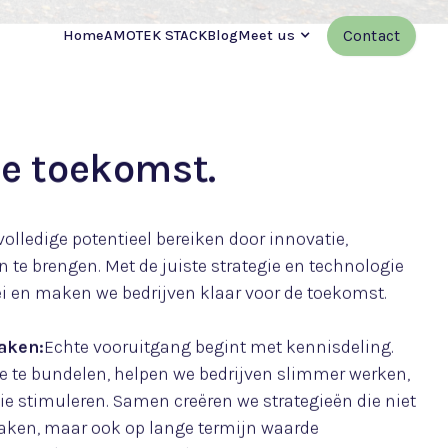
Contact
Home
AMOTEK STACK
Blog
Meet us
isie kennen
n gedreven innovators en groeidenkers,
ekkies, een team dat zich inzet om