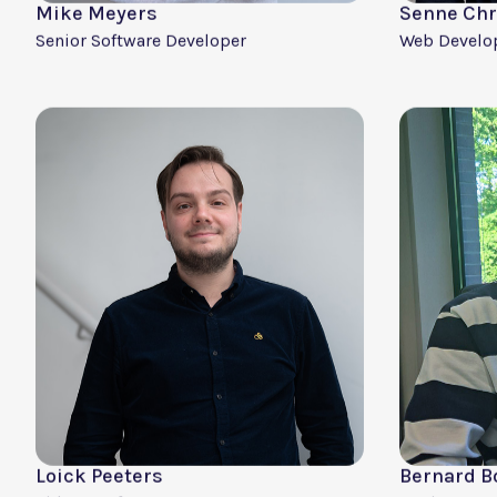
Alexander Adriaensen
Yasin Kha
Project Manager
Software En