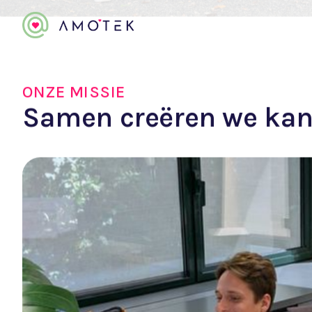
Leer het
team
Wij zijn meer dan alleen experts in te
toegewijd aan het helpen van bedrijve
succes te realiseren en impact te make
Neem contact op