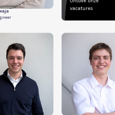
Christophe Dutoict
De bruyn
CTO
ad
Klaar om
deel uit t
maken v
ons
team