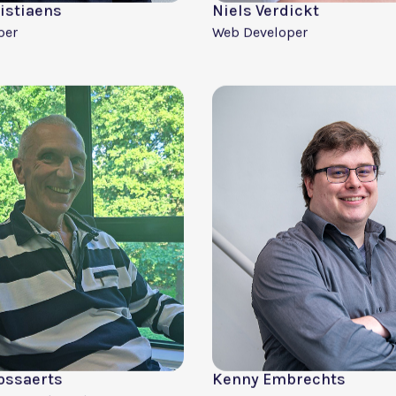
Ontdek onze
vacatures
waja
gineer