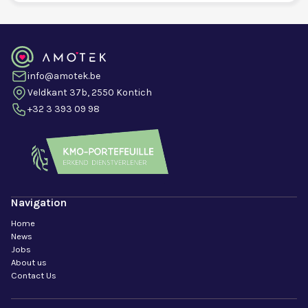
info@amotek.be
Veldkant 37b, 2550 Kontich
+32 3 393 09 98
Navigation
Home
News
Jobs
About us
Contact Us